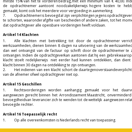
minste
15%
van
het
te
vorderen
bedrag,
met
een
minimum
van
€
40,00.
Ind
de
opdrachtnemer
aantoont
noodzakelijkerwijs
hogere
kosten
te
hebb
gemaakt, komt ook het meerdere voor vergoeding in aanmerking.  
7.
Opdrachtnemer
is
bevoegd
al
zijn
verplichtingen
jegens
opdrachtgeve
te
schorten,
waaronder
afgifte
van
bescheiden
of
andere
zaken,
tot
het
mome
dat opdrachtgever alle opeisbare vorderingen heeft voldaan.  
Artikel 14 Klachten 
1.
Alle
klachten
met
betrekking
tot
door
de
opdrachtnemer
verric
werkzaamheden,
dienen
binnen
8
dagen
na
uitvoering
van
de
werkzaamhed
dan
wel
ontvangst
van
de
factuur
op
schrift
door
de
opdrachtnemer
te
ontvangen.
Indien
de
opdrachtgever
kan
aantonen
dat
hij
een
gebrek
waarop
klacht
stoelt
redelijkerwijs
niet
eerder
had
kunnen
ontdekken,
dan
dient
klacht binnen 30 dagen na ontdekking te zijn ontvangen.  
2.
Het
indienen
van
een
klacht
schort
de
daartegenoverstaande
verplicht
van de afnemer ofwel opdrachtgever niet op.  
Artikel 15 Geschillen
1.
Rechtsvorderingen
worden
aanhangig
gemaakt
voor
het
daarv
aangewezen
gerecht
binnen
het
Arrondissement
Maastricht,
onverminderd
bevoegdheid
van
leverancier
zich
te
wenden
tot
de
wettelijk
aangewezen
relat
bevoegde rechter.  
Artikel 16 Toepasselijk recht
1.
Op alle overeenkomsten is Nederlands recht van toepassing. 