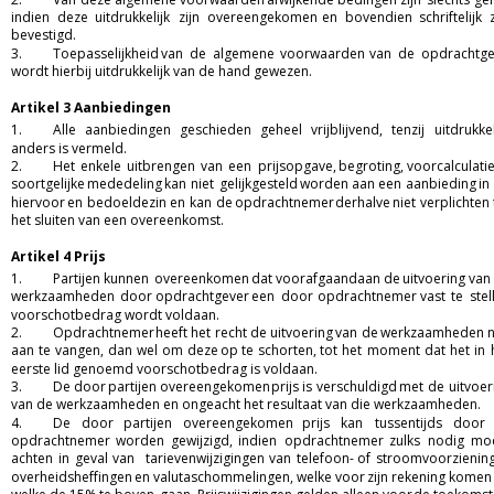
indien
deze
uitdrukkelijk
zijn
overeengekomen
en
bovendien
schriftelijk
bevestigd.  
3.
Toepasselijkheid
van
de
algemene
voorwaarden
van
de
opdrachtge
wordt hierbij uitdrukkelijk van de hand gewezen.  
Artikel 3 Aanbiedingen 
1.
Alle
aanbiedingen
geschieden
geheel
vrijblijvend,
tenzij
uitdrukkel
anders is vermeld.  
2.
Het
enkele
uitbrengen
van
een
prijsopgave,
begroting,
voorcalculati
soortgelijke
mededeling
kan
niet
gelijkgesteld
worden
aan
een
aanbieding
in
hiervoor
en
bedoelde
zin
en
kan
de
opdrachtnemer
derhalve
niet
verplichten
het sluiten van een overeenkomst. 
Artikel 4 Prijs 
1.
Partijen
kunnen
overeenkomen
dat
voorafgaand
aan
de
uitvoering
van
werkzaamheden
door
opdrachtgever
een
door
opdrachtnemer
vast
te
stel
voorschotbedrag wordt voldaan.  
2.
Opdrachtnemer
heeft
het
recht
de
uitvoering
van
de
werkzaamheden
n
aan
te
vangen,
dan
wel
om
deze
op
te
schorten,
tot
het
moment
dat
het
in
eerste lid genoemd voorschotbedrag is voldaan.  
3.
De
door
partijen
overeengekomen
prijs
is
verschuldigd
met
de
uitvoer
van de werkzaamheden en ongeacht het resultaat van die werkzaamheden.  
4.
De
door
partijen
overeengekomen
prijs
kan
tussentijds
door
opdrachtnemer
worden
gewijzigd,
indien
opdrachtnemer
zulks
nodig
moc
achten
in
geval
van
tarievenwijzigingen
van
telefoon-
of
stroomvoorziening
overheidsheffingen
en
valutaschommelingen,
welke
voor
zijn
rekening
komen