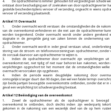
4.
De
opdrachtnemer
is
nimmer
gehouden
tot
vergoeding
van
schade
we
ontstaat
door
beschadiging
aan
of
zoekraken
van
door
opdrachtgever
ter
ha
gestelde
bescheiden
tijdens
vervoer
of
verzending,
ongeacht
in
wiens
opdra
vervoer of verzending plaatsvindt.  
Artikel 11 Overmacht
1.
Onder
overmacht
wordt
verstaan:
die
omstandigheden
die
de
nakomi
van
de
overeenkomst
verhinderen
en
die
niet
aan
de
opdrachtnemer
kunn
worden
toegerekend.
Onder
overmacht
wordt
onder
andere
gerekend
stagnatie
in
de
geregelde
gang
van
zaken
binnen
de
onderneming
van
opdrachtnemer.  
2.
Onder
overmacht
wordt
in
ieder
geval
verstaan:
uitval,
onderbrekin
storing
van
de
stroom-
en
telefoonvoorziening
van
opdrachtnemer,
zonder
de oorzaak daarvoor aan opdrachtnemer te wijten is.  
3.
Indien
de
opdrachtnemer
door
overmacht
zijn
verplichtingen
uit
overeenkomst
niet,
niet
tijdig
of
niet
naar
behoren
kan
nakomen,
worden
verplichtingen
opgeschort
tot
het
moment
dat
de
omstandigheden
welke
overmacht veroorzaken zijn opgeheven.  
4.
Indien
de
periode
waarin
deugdelijke
nakoming
door
overmac
onmogelijk
is
langer
duurt
dan
90
dagen,
dan
wel
een
fatale
termijn
overschrij
zijn
beide
partijen
bevoegd
de
overeenkomst
te
ontbinden,
zonder
dat
er
in
geval een verplichting tot schadevergoeding bestaat.  
Artikel 12 Beëindiging van de overeenkomst 
1.
Zowel
de
opdrachtnemer
als
de
opdrachtgever
is
bevoegd
overeenkomst
te
ontbinden,
doch
slechts
indien
zijn
wederpartij
tekort
gekomen
in
de
nakoming
van
een
wezenlijk
deel
van
de
op
hem
ruste