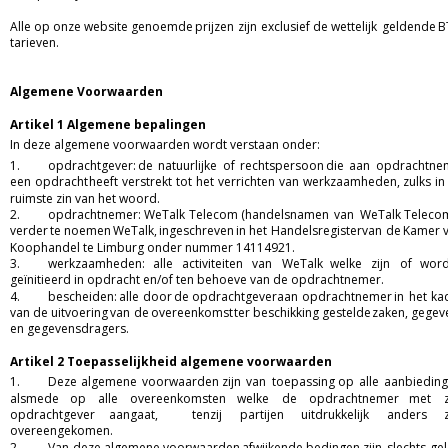
Alle
op
onze
website
genoemde
prijzen
zijn
exclusief
de
wettelijk
geldende
B
tarieven.
Algemene Voorwaarden
Artikel 1 Algemene bepalingen
In deze algemene voorwaarden wordt verstaan onder:  
1. 
opdrachtgever:
de
natuurlijke
of
rechtspersoon
die
aan
opdrachtne
een
opdracht
heeft
verstrekt
tot
het
verrichten
van
werkzaamheden,
zulks
in
ruimste zin van het woord. 
2. 
opdrachtnemer:
WeTalk
Telecom
(handelsnamen
van
WeTalk
Teleco
verder
te
noemen
WeTalk,
ingeschreven
in
het
Handelsregister
van
de
Kamer
Koophandel te Limburg onder nummer 14114921. 
3. 
werkzaamheden:
alle
activiteiten
van
WeTalk
welke
zijn
of
word
geïnitieerd in opdracht en/of ten behoeve van de opdrachtnemer. 
4. 
bescheiden:
alle
door
de
opdrachtgever
aan
opdrachtnemer
in
het
ka
van
de
uitvoering
van
de
overeenkomst
ter
beschikking
gestelde
zaken,
gegev
en gegevensdragers.
Artikel 2 Toepasselijkheid algemene voorwaarden 
1.
Deze
algemene
voorwaarden
zijn
van
toepassing
op
alle
aanbieding
alsmede
op
alle
overeenkomsten
welke
de
opdrachtnemer
met
opdrachtgever
aangaat,
tenzij
partijen
uitdrukkelijk
anders
overeengekomen.  
2.
Van
deze
algemene
voorwaarden
afwijkende
bedingen
zijn
slechts
gel