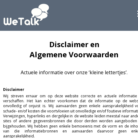
Disclaimer en 
Algemene Voorwaarden
Actuele informatie over onze ‘kleine lettertjes’.
Disclaimer
Wij
streven
ernaar
om
op
deze
website
correcte
en
actuele
informatie
verschaffen.
Het
kan
echter
voorkomen
dat
de
informatie
op
de
webs
onvolledig
of
onjuist
is.
Wij
aanvaarden
geen
enkele
aansprakelijkheid
v
schade- en/of kosten die voortvloeien uit onvolledige en/of foutieve informati
Verwijzingen,
hyperlinks
en
dergelijke
in
de
website
leiden
meestal
naar
and
sites
of
andere
gegevensbronnen
die
door
derden
worden
aangeboden
bijgehouden.
Wij
hebben
geen
enkele
bemoeienis
met
de
vorm
en
de
inho
van
die
informatiebronnen
en
aanvaarden
daarvoor
geen
enk
aansprakelijkheid. 