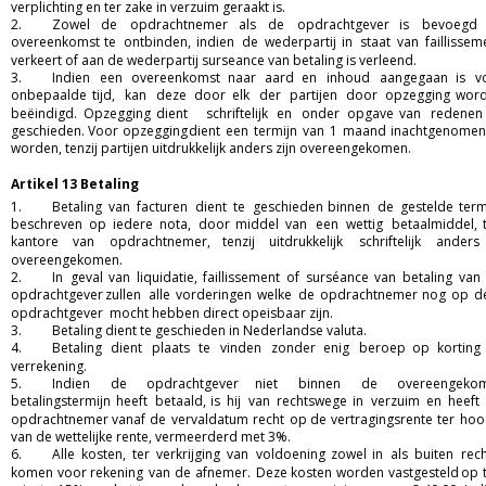
verplichting en ter zake in verzuim geraakt is.  
2.
Zowel
de
opdrachtnemer
als
de
opdrachtgever
is
bevoegd
overeenkomst
te
ontbinden,
indien
de
wederpartij
in
staat
van
faillissem
verkeert of aan de wederpartij surseance van betaling is verleend.  
3.
Indien
een
overeenkomst
naar
aard
en
inhoud
aangegaan
is
v
onbepaalde
tijd,
kan
deze
door
elk
der
partijen
door
opzegging
word
beëindigd.
Opzegging
dient
schriftelijk
en
onder
opgave
van
redenen
geschieden.
Voor
opzegging
dient
een
termijn
van
1
maand
inachtgenomen
worden, tenzij partijen uitdrukkelijk anders zijn overeengekomen.
Artikel 13 Betaling
1.
Betaling
van
facturen
dient
te
geschieden
binnen
de
gestelde
term
beschreven
op
iedere
nota,
door
middel
van
een
wettig
betaalmiddel,
kantore
van
opdrachtnemer,
tenzij
uitdrukkelijk
schriftelijk
anders
overeengekomen.  
2.
In
geval
van
liquidatie,
faillissement
of
surséance
van
betaling
van
opdrachtgever
zullen
alle
vorderingen
welke
de
opdrachtnemer
nog
op
d
opdrachtgever  mocht hebben direct opeisbaar zijn.  
3.
Betaling dient te geschieden in Nederlandse valuta.  
4.
Betaling
dient
plaats
te
vinden
zonder
enig
beroep
op
korting
verrekening.  
5.
Indien
de
opdrachtgever
niet
binnen
de
overeengeko
betalingstermijn
heeft
betaald,
is
hij
van
rechtswege
in
verzuim
en
heeft
opdrachtnemer
vanaf
de
vervaldatum
recht
op
de
vertragingsrente
ter
hoo
van de wettelijke rente, vermeerderd met 3%.  
6.
Alle
kosten,
ter
verkrijging
van
voldoening
zowel
in
als
buiten
rech
komen
voor
rekening
van
de
afnemer.
Deze
kosten
worden
vastgesteld
op