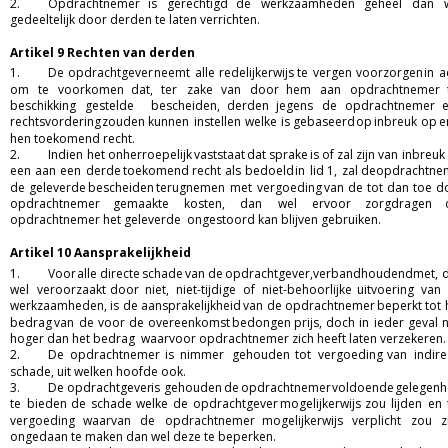
2.
Opdrachtnemer
is
gerechtigd
de
werkzaamheden
geheel
dan
gedeeltelijk door derden te laten verrichten.  
Artikel 9 Rechten van derden
1.
De
opdrachtgever
neemt
alle
redelijkerwijs
te
vergen
voorzorgen
in
a
om
te
voorkomen
dat,
ter
zake
van
door
hem
aan
opdrachtnemer
beschikking
gestelde
bescheiden,
derden
jegens
de
opdrachtnemer
rechtsvordering
zouden
kunnen
instellen
welke
is
gebaseerd
op
inbreuk
op
e
hen toekomend recht.  
2.
Indien
het
onherroepelijk
vaststaat
dat
sprake
is
of
zal
zijn
van
inbreuk
een
aan
een
derde
toekomend
recht
als
bedoeld
in
lid
1,
zal
deopdrachtne
de
geleverde
bescheiden
terugnemen
met
vergoeding
van
de
tot
dan
toe
d
opdrachtnemer
gemaakte
kosten,
dan
wel
ervoor
zorgdragen
opdrachtnemer het geleverde  ongestoord kan blijven gebruiken. 
Artikel 10 Aansprakelijkheid
1.
Voor
alle
directe
schade
van
de
opdrachtgever,
verbandhoudend
met,
d
wel
veroorzaakt
door
niet,
niet-tijdige
of
niet-behoorlijke
uitvoering
van
werkzaamheden,
is
de
aansprakelijkheid
van
de
opdrachtnemer
beperkt
tot
bedrag
van
de
voor
de
overeenkomst
bedongen
prijs,
doch
in
ieder
geval
n
hoger dan het bedrag  waarvoor opdrachtnemer zich heeft laten verzekeren. 
2.
De
opdrachtnemer
is
nimmer
gehouden
tot
vergoeding
van
indire
schade, uit welken hoofde ook.  
3.
De
opdrachtgever
is
gehouden
de
opdrachtnemer
voldoende
gelegenh
te
bieden
de
schade
welke
de
opdrachtgever
mogelijkerwijs
zou
lijden
en
vergoeding
waarvan
de
opdrachtnemer
mogelijkerwijs
verplicht
zou
z
ongedaan te maken dan wel deze te beperken.  