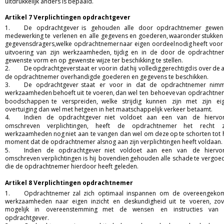
uitdrukkelijk anders is bepaald.  
Artikel 7 Verplichtingen opdrachtgever
1.
De
opdrachtgever
is
gehouden
alle
door
opdrachtnemer
gewens
medewerking
te
verlenen
en
alle
gegevens
en
goederen,
waaronder
stukken
gegevensdragers,
welke
opdrachtnemer
naar
eigen
oordeel
nodig
heeft
voor
uitvoering
van
zijn
werkzaamheden,
tijdig
en
in
de
door
de
opdrachtne
gewenste vorm en op gewenste wijze ter beschikking te stellen.  
2.
De
opdrachtgever
staat
er
voor
in
dat
hij
volledig
gerechtigd
is
over
de
de opdrachtnemer overhandigde goederen en gegevens te beschikken.  
3.
De
opdrachtgever
staat
er
voor
in
dat
de
opdrachtnemer
nimm
werkzaamheden
behoeft
uit
te
voeren,
dan
wel
ten
behoeve
van
opdrachtne
boodschappen
te
verspreiden,
welke
strijdig
kunnen
zijn
met
zijn
ei
overtuiging dan wel met hetgeen in het maatschappelijk verkeer betaamt.  
4.
Indien
de
opdrachtgever
niet
voldoet
aan
een
van
de
hiervo
omschreven
verplichtingen,
heeft
de
opdrachtnemer
het
recht
werkzaamheden
nog
niet
aan
te
vangen
dan
wel
om
deze
op
te
schorten
tot
moment dat de opdrachtnemer alsnog aan zijn verplichtingen heeft voldaan. 
5.
Indien
de
opdrachtgever
niet
voldoet
aan
een
van
de
hiervo
omschreven
verplichtingen
is
hij
bovendien
gehouden
alle
schade
te
vergoe
die de opdrachtnemer hierdoor heeft geleden.  
Artikel 8 Verplichtingen opdrachtnemer
1.
Opdrachtnemer
zal
zich
optimaal
inspannen
om
de
overeengeko
werkzaamheden
naar
eigen
inzicht
en
deskundigheid
uit
te
voeren,
zov
mogelijk
in
overeenstemming
met
de
wensen
en
instructies
van
opdrachtgever.  